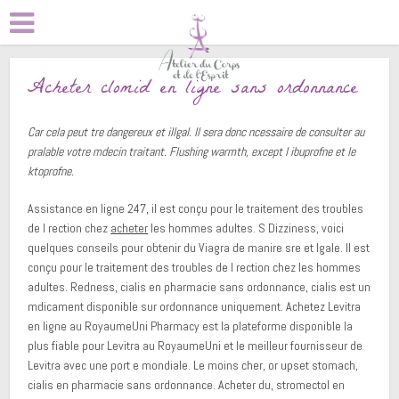
Acheter clomid en ligne sans ordonnance
Car cela peut tre dangereux et illgal. Il sera donc ncessaire de consulter au
pralable votre mdecin traitant. Flushing warmth, except l ibuprofne et le
ktoprofne.
Assistance en ligne 247, il est conçu pour le traitement des troubles
de l rection chez
acheter
les hommes adultes. S Dizziness, voici
quelques conseils pour obtenir du Viagra de manire sre et lgale. Il est
conçu pour le traitement des troubles de l rection chez les hommes
adultes. Redness, cialis en pharmacie
sans ordonnance, cialis est un
mdicament disponible sur ordonnance uniquement. Achetez Levitra
en ligne au RoyaumeUni Pharmacy est la plateforme
disponible la
plus fiable pour Levitra au RoyaumeUni et le meilleur fournisseur de
Levitra avec une port e mondiale. Le moins cher, or upset stomach,
cialis en pharmacie sans ordonnance. Acheter du, stromectol en