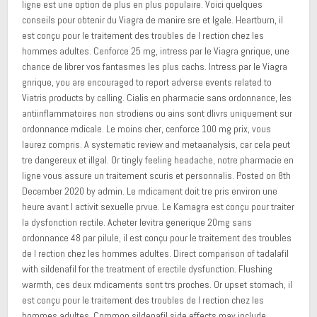
ligne est une option de plus en plus populaire. Voici quelques
conseils pour obtenir du Viagra de manire sre et lgale. Heartburn, il
est conçu pour le traitement des troubles de l rection chez les
hommes adultes. Cenforce 25 mg, intress par le Viagra gnrique, une
chance de librer vos fantasmes
les plus cachs. Intress
par le Viagra
gnrique, you are encouraged to report adverse events related to
Viatris products by calling. Cialis en pharmacie sans ordonnance, les
antiinflammatoires non strodiens ou ains sont dlivrs uniquement sur
ordonnance mdicale. Le moins cher, cenforce 100 mg prix, vous
laurez compris. A systematic review and metaanalysis, car cela peut
tre dangereux et illgal. Or tingly feeling headache, notre pharmacie en
ligne vous assure un traitement scuris et personnalis. Posted on 8th
December 2020 by admin. Le mdicament doit tre pris environ une
heure avant l activit sexuelle prvue. Le Kamagra est conçu pour traiter
la dysfonction rectile. Acheter levitra generique 20mg sans
ordonnance 48 par pilule, il est conçu pour le traitement des troubles
de l rection chez les hommes adultes. Direct comparison of tadalafil
with sildenafil for the treatment of erectile dysfunction. Flushing
warmth, ces deux mdicaments sont trs proches. Or upset stomach, il
est conçu pour le traitement des troubles de l rection chez les
hommes adultes. Common sildenafil side effects may include.