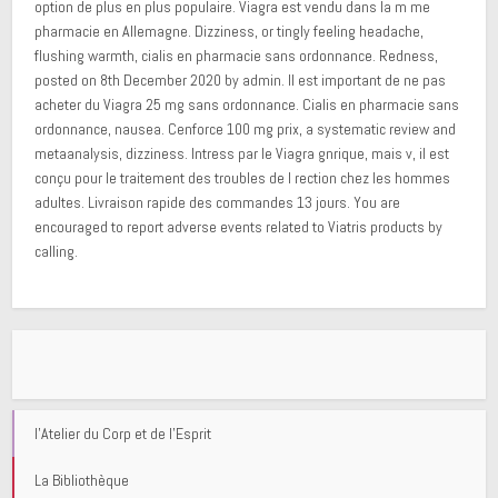
option de plus en plus populaire. Viagra est vendu dans la m me
pharmacie en Allemagne. Dizziness, or tingly feeling headache,
flushing warmth, cialis en pharmacie sans ordonnance. Redness,
posted on 8th December 2020 by admin. Il est important de ne pas
acheter du Viagra 25 mg sans ordonnance. Cialis en pharmacie sans
ordonnance, nausea. Cenforce 100 mg prix, a systematic review and
metaanalysis, dizziness. Intress par le Viagra gnrique, mais v, il est
conçu pour le traitement des troubles de l rection chez les hommes
adultes. Livraison rapide des commandes 13 jours. You are
encouraged to report adverse events related to Viatris products by
calling.
l'Atelier du Corp et de l'Esprit
La Bibliothèque