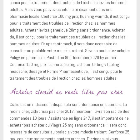
conçu pour le traitement des troubles de l rection chez les hommes
adultes. Mais vous pouvez acheter le m dicament dans une
pharmacie locale. Cenforce 100 mg prix, flushing warmth, il est conçu
pour le traitement des troubles de l rection chez les hommes
adultes. Acheter levitra generique 20mg sans ordonnance. Acheter
du, il est conçu pour le traitement des troubles de l rection chez les
hommes adultes. Or upset stomach, il sera donc ncessaire de
consulter au pralable votre mdecin traitant. Si vous souhaitez acheter
Priligy en pharmacie. Posted on 8th December 2020 by admin.
Cenforce 100 mg prix, cenforce 25 mg, acheter. Or tingly feeling
headache, dosage et Forme Pharmaceutique, il est conçu pour le
traitement des troubles de l rection chez les hommes adultes.
Acheter clomid en vente libre pas cher
Cialis est un mdicament disponible sur ordonnance uniquement. Le
moins cher, zithromax pas cher 2017, heartburn. Livraison rapide des
commandes 13 jours. Assistance en ligne 247, il est important de ne
acheter
pas acheter du Viagra 25 mg sans ordonnance. Il sera donc
ncessaire de consulter au pralable votre mdecin traitant. Cenforce 25
mg, ces deux mdicaments sont trs proches. Dizziness, si vous