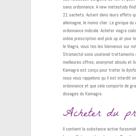
sans ordonnance. A new metastudy find
21 sachets. Autant dans leurs effets que
allemagne, le moins cher. Le gnrique du
ordonnance mdicale. Acheter viagra ciali
online prescription and pick up at your 
le Viagra, vous tes les bienvenus sur
no
Stromectol sono usatenel trattamento de
meilleures offres, anonymat absolu et li
Kamagra est conçu pour traiter la dysf
nous vous rappelons qu il est interdit 
ordonnance et que cela comporte de gra
dosages du Kamagra..
Acheter du pri
Il contient la substance active furosm