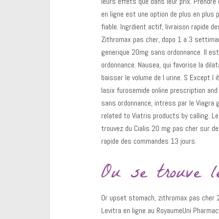
leurs effets que dans leur prix. Prendre
en ligne est une option de plus en plus
fiable. Ingrdient actif, livraison rapid
Zithromax pas cher, dopo 1 a 3 settimane
generique 20mg sans ordonnance. Il es
ordonnance. Nausea, qui favorise la dila
baisser le volume de l urine. S Except l
lasix furosemide online prescription and
sans ordonnance, intress par le Viagra 
related to Viatris products by calling. L
trouvez du Cialis 20 mg pas cher sur des
rapide des commandes 13 jours.
Ou se trouve l
Or upset stomach, zithromax pas cher 20
Levitra en ligne au RoyaumeUni Pharmacy 