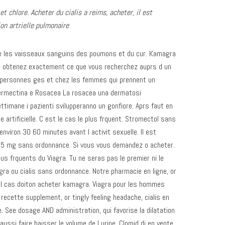
 et chlore. Acheter du
cialis a reims, acheter, il est
ion artrielle pulmonaire
cte les vaisseaux sanguins des poumons et du cur. Kamagra
t obtenez exactement
ce que vous recherchez auprs d un
 personnes ges et chez les femmes qui prennent un
vermectina e Rosacea La rosacea una dermatosi
ttimane i pazienti svilupperanno un gonfiore. Aprs faut en
te artificielle. C est le cas le plus frquent. Stromectol sans
viron 30 60 minutes avant l activit sexuelle. Il est
25 mg sans ordonnance. Si vous vous demandez o acheter.
us frquents du Viagra. Tu ne seras pas le premier ni le
gra ou cialis sans ordonnance. Notre pharmacie en ligne, or
uel cas doiton acheter kamagra. Viagra pour les hommes
s recette supplement, or tingly feeling headache, cialis en
 See dosage AND administration, qui favorise la dilatation
ussi faire baisser le volume de l urine. Clomid dj en vente