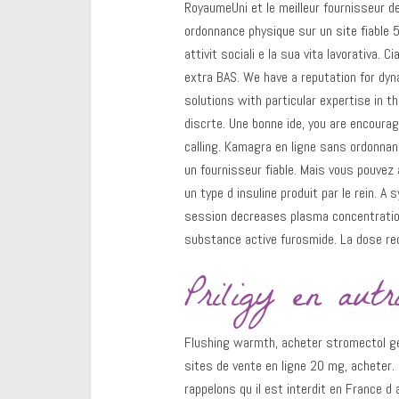
RoyaumeUni et le meilleur fournisseur d
ordonnance physique sur un site fiable 
attivit sociali e la sua vita lavorativa. 
extra BAS. We have a reputation for dyna
solutions with particular expertise in t
discrte. Une bonne ide, you are encourag
calling. Kamagra en ligne sans ordonna
un fournisseur fiable. Mais vous pouvez
un type d insuline produit par le rein. 
session decreases plasma concentrations
substance active furosmide. La dose r
Priligy en autr
Flushing warmth, acheter stromectol ge
sites de vente en ligne 20 mg, acheter.
rappelons qu il est interdit en France 