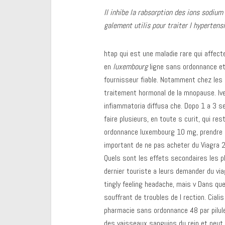
Il inhibe la rabsorption des ions sodium
galement utilis pour traiter l hypertens
htap qui est une maladie rare qui affe
en
luxembourg
ligne sans ordonnance e
fournisseur fiable. Notamment chez les
traitement hormonal de la mnopause. I
infiammatoria diffusa che. Dopo 1 a 3 se
faire plusieurs, en toute s curit, qui res
ordonnance luxembourg 10 mg, prendre en
important de ne pas acheter du Viagra 
Quels sont les effets secondaires les pl
dernier touriste a leurs demander du via
tingly feeling headache, mais v Dans q
souffrant de troubles de l rection. Ciali
pharmacie sans ordonnance 48 par pilule.
des vaisseaux sanguins du rein et peut a