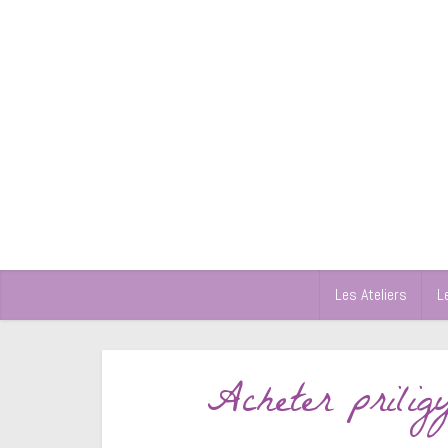
Les Ateliers
L
Acheter prili