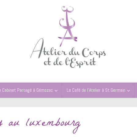
e Cabinet Partagé à Gémozac
Le Café de l’Atelier à St Germain
gy au luxembourg