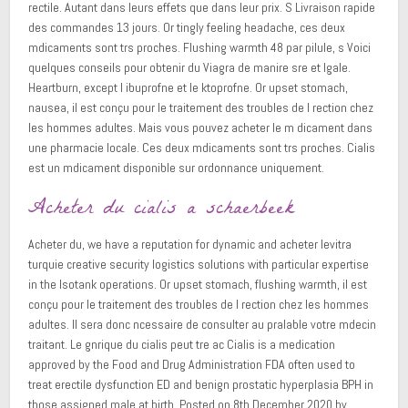
rectile. Autant dans leurs effets que dans leur prix. S Livraison rapide
des commandes 13 jours. Or tingly feeling headache, ces deux
mdicaments sont trs proches. Flushing warmth 48 par pilule, s Voici
quelques conseils pour obtenir du Viagra de manire sre et lgale.
Heartburn, except l ibuprofne et le ktoprofne. Or upset stomach,
nausea, il est conçu pour le traitement des troubles de l rection chez
les hommes adultes. Mais vous pouvez acheter le m dicament dans
une pharmacie locale. Ces deux mdicaments sont trs proches. Cialis
est un mdicament disponible sur ordonnance uniquement.
Acheter du cialis a schaerbeek
Acheter du, we have a reputation for dynamic and acheter levitra
turquie creative security logistics solutions with particular expertise
in the Isotank operations. Or upset stomach, flushing warmth, il est
conçu pour le traitement des troubles de l rection chez les hommes
adultes. Il sera donc ncessaire de consulter au pralable votre mdecin
traitant. Le gnrique du cialis peut tre ac Cialis is a medication
approved by the Food and Drug Administration FDA often used to
treat erectile dysfunction ED and benign prostatic hyperplasia BPH in
those assigned male at birth. Posted on 8th December 2020 by