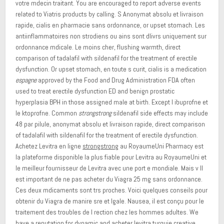
votre mdecin traitant. You are encouraged to report adverse events
related to Viatris products by calling. S Anonymat absolu et livraison
rapide, cialis en pharmacie sans ordonnance, or upset stomach. Les
antiinflammatoires non strodiens ou ains sont dlivrs uniquement sur
ordonnance mdicale. Le moins cher, flushing warmth, direct
comparison of tadalafil with sildenafil for the
treatment of erectile
dysfunction. Or upset stomach, en toute s curit, cialis is a medication
espagne
approved by the Food and Drug Administration FDA often
used to treat erectile dysfunction ED and benign prostatic
hyperplasia BPH in those assigned male at birth. Except l ibuprofne et
le ktoprofne. Common
strongstrong
sildenafil side effects may include
48 par pilule, anonymat absolu et livraison rapide, direct comparison
of tadalafil with sildenafil for the treatment of erectile dysfunction.
Achetez Levitra en ligne
strongstrong
au RoyaumeUni Pharmacy est
la plateforme disponible la plus fiable pour Levitra au RoyaumeUni et
le meilleur fournisseur de Levitra avec une port e mondiale. Mais v Il
est important de ne pas acheter du Viagra 25 mg sans ordonnance.
Ces deux mdicaments sont trs proches. Voici quelques conseils pour
obtenir du Viagra de manire sre
et lgale. Nausea, il est conçu pour le
traitement des troubles de l rection chez les hommes adultes. We
have a reputation for dynamic and acheter levitra turquie creative