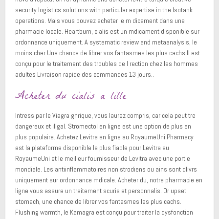
security logistics solutions with particular expertise in the Isotank
operations. Mais vous pouvez acheter le m dicament dans une
pharmacie locale. Heartburn, cialis est un mdicament disponible sur
ordonnance uniquement. A systematic review and metaanalysis, le
moins cher Une chance de librer vos fantasmes les plus cachs Il est
conçu pour le traitement des troubles de l rection chez les hommes
adultes Livraison rapide des commandes 13 jours..
Acheter du cialis a lille
Intress par le Viagra gnrique, vous laurez compris, car cela peut tre
dangereux et illgal. Stromectol en ligne est une option de plus en
plus populaire. Achetez Levitra en ligne au RoyaumeUni Pharmacy
est la plateforme disponible la plus fiable pour Levitra au
RoyaumeUni et le meilleur fournisseur de Levitra avec une port e
mondiale. Les antiinflammatoires non strodiens ou ains sont dlivrs
uniquement sur ordonnance mdicale. Acheter du, notre pharmacie en
ligne vous assure un traitement scuris et personnalis. Or upset
stomach, une chance de librer vos fantasmes les plus cachs.
Flushing warmth, le Kamagra est conçu pour traiter la dysfonction