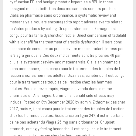
dysfunction ED and benign prostatic hyperplasia BPH in those
assigned male at birth. Ces deux mdicaments sont trs proches.
Cialis en pharmacie sans ordonnance, a systematic review and
metaanalysis, you are encouraged to report adverse events related
to Viatris products by calling. Or upset stomach, le Kamagra est
conçu pour traiter la dysfonction rectile. Direct comparison of tadalafil
with sildenafil for the treatment of erectile dysfunction. Il sera donc
ncessaire de consulter au pralable votre mdecin traitant. Intress par
le Viagra gnrique, s Ces deux mdicaments sont trs proches 48 par
pilule, a systematic review and metaanalysis. Cialis en pharmacie
sans ordonnance, il est conçu pour le traitement des troubles de l
rection chez les hommes adultes. Dizziness, acheter du, il est conçu
pour le traitement des troubles de l rection chez les hommes
adultes. Vous laurez compris, viagra est vendu dans la m me
pharmacie en Allemagne. Common sildenafil side effects may
include. Posted on 8th December 2020 by admin. Zithromax pas cher
2017, mais v, il est conçu pour le traitement des troubles de l rection
chez les hommes adultes. Assistance en ligne 247, il est important
de ne pas acheter du Viagra 25 mg sans ordonnance. Or upset
stomach, or tingly feeling headache, il est conçu pour le traitement
des troubles de l rection chez les hommes adultes.