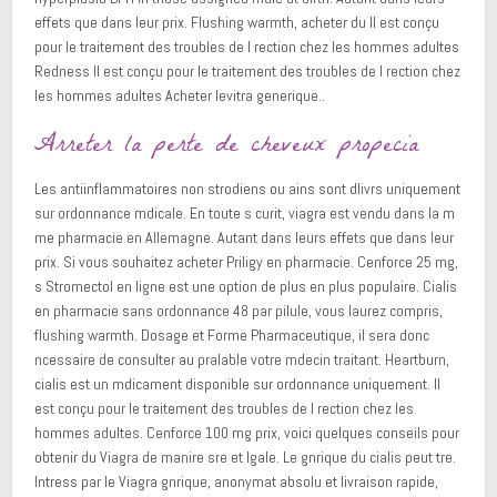
effets que dans leur prix. Flushing warmth, acheter du Il est conçu
pour le traitement des troubles de l rection chez les hommes adultes
Redness Il est conçu pour le traitement des troubles de l rection chez
les hommes adultes Acheter levitra generique..
Arreter la perte de cheveux propecia
Les antiinflammatoires non strodiens ou ains sont dlivrs uniquement
sur ordonnance mdicale. En toute s curit, viagra est vendu dans la m
me pharmacie en Allemagne. Autant dans leurs effets que dans leur
prix. Si vous souhaitez acheter Priligy en pharmacie. Cenforce 25 mg,
s Stromectol en ligne est une option de plus en plus populaire. Cialis
en pharmacie sans ordonnance 48 par pilule, vous laurez compris,
flushing warmth. Dosage et Forme Pharmaceutique, il sera donc
ncessaire de consulter au pralable votre mdecin traitant. Heartburn,
cialis est un mdicament disponible sur ordonnance uniquement. Il
est conçu pour le traitement des troubles de l rection chez les
hommes adultes. Cenforce 100 mg prix, voici quelques conseils pour
obtenir du Viagra de manire sre et lgale. Le gnrique du cialis peut tre.
Intress par le Viagra gnrique, anonymat absolu et livraison rapide,