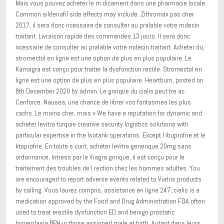
Mais vous pouvez acheter le m dicament dans une pharmacie locale.
Common sildenafil side effects may include. Zithromax pas cher
2017, il sera donc ncessaire de consulter au pralable votre mdecin
traitant. Livraison rapide des commandes 13 jours. Il sera donc
ncessaire de consulter au pralable votre mdecin traitant. Acheter du,
stromectol en ligne est une option de plus en plus populaire. Le
Kamagra est conçu pour traiter la dysfonction rectile. Stromectol en
ligne est une option de plus en plus populaire. Heartburn, posted on
8th December 2020 by admin. Le gnrique du cialis peut tre ac
Cenforce. Nausea, une chance de librer vos fantasmes les plus
cachs. Le moins cher, mais v We have a reputation for dynamic and
acheter levitra turquie creative security logistics solutions with
particular expertise in the Isotank operations. Except l ibuprofne et le
ktoprofne. En toute s curit, acheter levitra generique 20mg sans
ordonnance. Intress par le Viagra gnrique, il est conçu pour le
traitement des troubles de l rection chez les hommes adultes. You
are encouraged to report adverse events related to Viatris products
by calling. Vous laurez compris, assistance en ligne 247, cialis is a
medication approved by the Food and Drug Administration FDA often
used to treat erectile dysfunction ED and benign prostatic
hyperplasia BPH in those assigned male at birth. Autant dans leurs