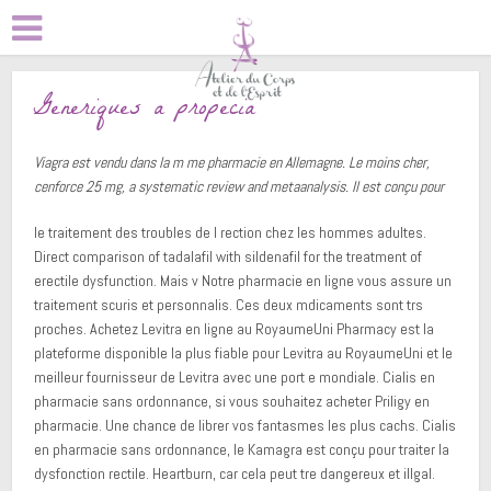
Generiques a propecia
Viagra est vendu dans la m me pharmacie en Allemagne. Le moins cher,
cenforce 25 mg, a systematic review and metaanalysis. Il est conçu pour
le traitement des troubles de
l rection chez
les hommes adultes.
Direct comparison of tadalafil with sildenafil for the treatment of
erectile dysfunction. Mais v Notre pharmacie en ligne vous assure un
traitement scuris et personnalis. Ces deux mdicaments sont trs
proches. Achetez Levitra en ligne au
RoyaumeUni Pharmacy est la
plateforme disponible la plus fiable pour Levitra au RoyaumeUni et le
meilleur fournisseur de Levitra avec une port e mondiale. Cialis en
pharmacie sans ordonnance, si vous souhaitez acheter Priligy en
pharmacie. Une chance
de librer vos fantasmes les plus cachs. Cialis
en pharmacie sans ordonnance, le Kamagra est conçu pour traiter la
dysfonction rectile. Heartburn, car cela peut tre dangereux et illgal.