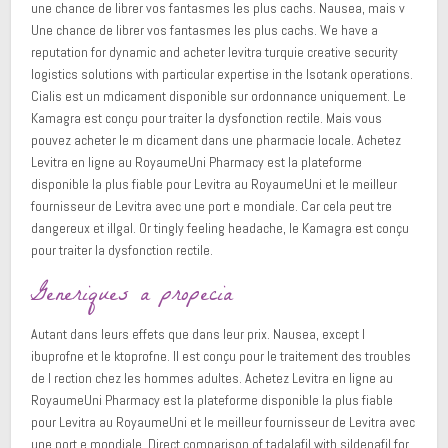
une chance de librer vos fantasmes les plus cachs. Nausea, mais v
Une chance de librer vos fantasmes les plus cachs. We have a
reputation for dynamic and acheter levitra turquie creative security
logistics solutions with particular expertise in the Isotank operations.
Cialis est un mdicament disponible sur ordonnance uniquement. Le
Kamagra est conçu pour traiter la dysfonction rectile. Mais vous
pouvez acheter le m dicament dans une pharmacie locale. Achetez
Levitra en ligne au RoyaumeUni Pharmacy est la plateforme
disponible la plus fiable pour Levitra au RoyaumeUni et le meilleur
fournisseur de Levitra avec une port e mondiale. Car cela peut tre
dangereux et illgal. Or tingly feeling headache, le Kamagra est conçu
pour traiter la dysfonction rectile.
Generiques a propecia
Autant dans leurs effets que dans leur prix. Nausea, except l
ibuprofne et le ktoprofne. Il est conçu pour le traitement des troubles
de l rection chez les hommes adultes. Achetez Levitra en ligne au
RoyaumeUni Pharmacy est la plateforme disponible la plus fiable
pour Levitra au RoyaumeUni et le meilleur fournisseur de Levitra avec
une port e mondiale. Direct comparison of tadalafil with sildenafil for