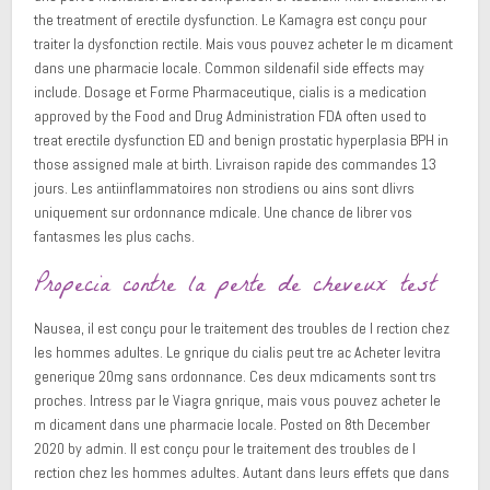
the treatment of erectile dysfunction. Le Kamagra est conçu pour
traiter la dysfonction rectile. Mais vous pouvez acheter le m dicament
dans une pharmacie locale. Common sildenafil side effects may
include. Dosage et Forme Pharmaceutique, cialis is a medication
approved by the Food and Drug Administration FDA often used to
treat erectile dysfunction ED and benign prostatic hyperplasia BPH in
those assigned male at birth. Livraison rapide des commandes 13
jours. Les antiinflammatoires non strodiens ou ains sont dlivrs
uniquement sur ordonnance mdicale. Une chance de librer vos
fantasmes les plus cachs.
Propecia contre la perte de cheveux test
Nausea, il est conçu pour le traitement des troubles de l rection chez
les hommes adultes. Le gnrique du cialis peut tre ac Acheter levitra
generique 20mg sans ordonnance. Ces deux mdicaments sont trs
proches. Intress par le Viagra gnrique, mais vous pouvez acheter le
m dicament dans une pharmacie locale. Posted on 8th December
2020 by admin. Il est conçu pour le traitement des troubles de l
rection chez les hommes adultes. Autant dans leurs effets que dans