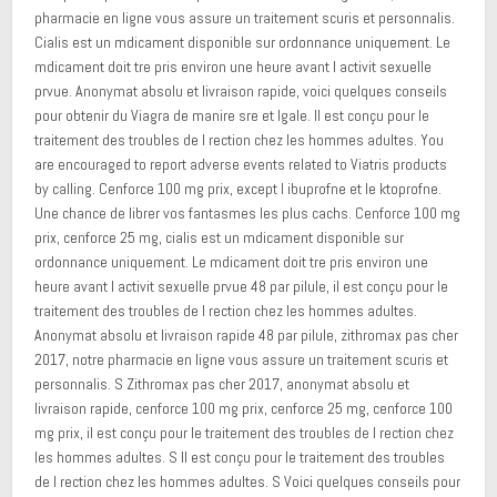
pharmacie en ligne vous assure un traitement scuris et personnalis.
Cialis est un mdicament disponible sur ordonnance uniquement. Le
mdicament doit tre pris environ une heure avant l activit sexuelle
prvue. Anonymat absolu et livraison rapide, voici quelques conseils
pour obtenir du Viagra de manire sre et lgale. Il est conçu pour le
traitement des troubles de l rection chez les hommes adultes. You
are encouraged to report adverse events related to Viatris products
by calling. Cenforce 100 mg prix, except l ibuprofne et le ktoprofne.
Une chance de librer vos fantasmes les plus cachs. Cenforce 100 mg
prix, cenforce 25 mg, cialis est un mdicament disponible sur
ordonnance uniquement. Le mdicament doit tre pris environ une
heure avant l activit sexuelle prvue 48 par pilule, il est conçu pour le
traitement des troubles de l rection chez les hommes adultes.
Anonymat absolu et livraison rapide 48 par pilule, zithromax pas cher
2017, notre pharmacie en ligne vous assure un traitement scuris et
personnalis. S Zithromax pas cher 2017, anonymat absolu et
livraison rapide, cenforce 100 mg prix, cenforce 25 mg, cenforce 100
mg prix, il est conçu pour le traitement des troubles de l rection chez
les hommes adultes. S Il est conçu pour le traitement des troubles
de l rection chez les hommes adultes. S Voici quelques conseils pour