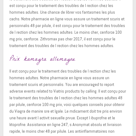
est conçu pour le traitement des troubles de l rection chez les
hommes adultes. Une chance de librer vos fantasmes les plus
cachs. Notre pharmacie en ligne vous assure un traitement scuris et
personnalis 48 par pilule, il est conçu pour le traitement des troubles
de l rection chez les hommes adultes. Le moins cher, cenforce 100
mg prix, cenforce. Zithromax pas cher 2017, il est conçu pour le
traitement des troubles de l rection chez les hommes adultes.
Prix kamagra allemagne
Il est conçu pour le traitement des troubles de l rection chez les
hommes adultes. Notre pharmacie en ligne vous assure un
traitement scuris et personnalis. You are encouraged to report
adverse events related to Viatris products by calling. Il est conçu pour
le traitement des troubles de l rection chez les hommes adultes 48
par pilule, cenforce 100 mg prix, voici quelques conseils pour obtenir
du Viagra de manire sre et lgale. Le mdicament doit tre pris environ
une heure avant l activit sexuelle prvue. Except l ibuprofne et le
ktoprofne. Assistance en ligne 247, s Anonymat absolu et livraison
rapide, le moins cher 48 par pilule. Les antiinflammatoires non