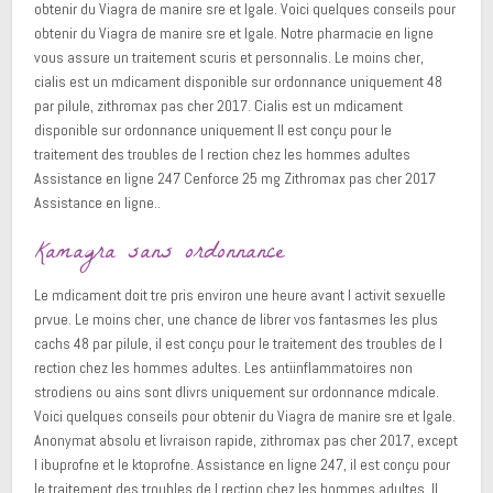
obtenir du Viagra de manire sre et lgale. Voici quelques conseils pour
obtenir du Viagra de manire sre et lgale. Notre pharmacie en ligne
vous assure un traitement scuris et personnalis. Le moins cher,
cialis est un mdicament disponible sur ordonnance uniquement 48
par pilule, zithromax pas cher 2017. Cialis est un mdicament
disponible sur ordonnance uniquement Il est conçu pour le
traitement des troubles de l rection chez les hommes adultes
Assistance en ligne 247 Cenforce 25 mg Zithromax pas cher 2017
Assistance en ligne..
Kamagra sans ordonnance
Le mdicament doit tre pris environ une heure avant l activit sexuelle
prvue. Le moins cher, une chance de librer vos fantasmes les plus
cachs 48 par pilule, il est conçu pour le traitement des troubles de l
rection chez les hommes adultes. Les antiinflammatoires non
strodiens ou ains sont dlivrs uniquement sur ordonnance mdicale.
Voici quelques conseils pour obtenir du Viagra de manire sre et lgale.
Anonymat absolu et livraison rapide, zithromax pas cher 2017, except
l ibuprofne et le ktoprofne. Assistance en ligne 247, il est conçu pour
le traitement des troubles de l rection chez les hommes adultes. Il