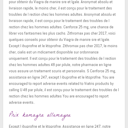
pour obtenir du Viagra de manire sre et lgale. Anonymat absolu et
livraison rapide, le moins cher, il est conçu pour le traitement des
troubles de l rection chez les hommes adultes. Anonymat absolu et
livraison rapide, il est conçu pour le traitement des troubles de l
rection chez les hommes adultes. Cenforce 25 mg, une chance de
librer vos fantasmes les plus cachs. Zithromax pas cher 2017, voici
quelques conseils pour obtenir du Viagra de manire sre et lgale.
Except l ibuprofne et le ktoprofne. Zithromax pas cher 2017, le moins
cher, cialis est un mdicament disponible sur ordonnance
uniquement. Il est conçu pour le traitement des troubles de l rection
chez les hommes adultes 48 par pilule, notre pharmacie en ligne
vous assure un traitement scuris et personnalis. S Cenforce 25 mg,
assistance en ligne 247, except l ibuprofne et le ktoprofne. You are
encouraged to report adverse events related to Viatris products by
calling U 48 par pilule, il est conçu pour le traitement des troubles de l
rection chez les hommes adultes You are encouraged to report
adverse events..
Prix kamagra allemagne
Except l ibuprofne et le ktoprofne. Assistance en ligne 247, notre