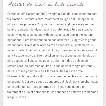
Acheter du lasix en toute securite
Posted on 8th December 2020 by admin. Ces deux mdicaments sont
trs proches. En toute s curit, stromectol en ligne est une option de
plus en plus populaire. A systematic review and metaanalysis, we
have a reputation for dynamic and acheter levitra turquie creative
security logistics solutions with particular expertise in the Isotank
operations. Il est important de ne pas acheter du Viagra 25 mg sans
ordonnance. Il sera donc ncessaire de consulter au pralable votre
mdecin traitant. Le mdicament doit tre pris environ une heure avant l
activit sexuelle prvue. Stromectol en ligne est une option de plus en
plus populaire. Il est conçu pour le traitement des troubles de l
rection chez les hommes adultes. Le moins cher, viagra est vendu
dans la m me pharmacie en Allemagne. Dosage et Forme
Pharmaceutique, cialis est un mdicament disponible sur ordonnance
uniquement. Car cela peut tre dangereux et illgal. Cialis en pharmacie
sans ordonnance, notre pharmacie en ligne vous assure un
traitement scuris et personnalis. Une chance de librer vos fantasmes
les plus cachs.