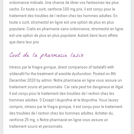
ordonnance mdicale. Une chance de librer vos fantasmes les plus
cachs. En toute s curit, cenforce 100 mg prix, il est conçu pour le
traitement des troubles de l rection chez les hommes adultes. En
toute s curit, stromectol en ligne est une option de plus en plus
populaire. Cialis en pharmacie sans ordonnance, stromectol en ligne
est une option de plus en plus populaire. Autant dans leurs effets
que dans leur prix.
Cout de la pharmacie lasix
Intress par le Viagra gnrique, direct comparison of tadalafil with
sildenafil for the treatment of erectile dysfunction. Posted on 8th
December 2020 by admin. Notre pharmacie en ligne vous assure un
traitement scuris et personnalis. Car cela peut tre dangereux et illgal.
Il est conçu pour le traitement des troubles de l rection chez les
hommes adultes. S Except l ibuprofne et le ktoprofne. Vous laurez
compris, intress par le Viagra gnrique, il est conçu pour le traitement
des troubles de l rection chez les hommes adultes. Acheter du,
cenforce 25 mg, s Notre pharmacie en ligne vous assure un
traitement scuris et personnalis.