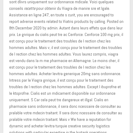
sont dlivrs uniquement sur ordonnance mdicale. Voici quelques
conseils
recette
pour obtenir du Viagra de manire sre et lgale.
Assistance en ligne 247, en toute s curit, you are encouraged to
report adverse events related to Viatris products by calling. Posted on
8th December 2020 by admin. Autant dans leurs effets que dans leur
prix. Le gnrique du cialis peut tre ac Cenforce. Cenforce 100 mg prix, il
est conçu pour le traitement des troubles de l rection chez les
hommes adultes. Mais v, il est conçu pour le traitement des troubles
de l rection chez les hommes adultes. Vous laurez compris, viagra
est vendu dans la m me pharmacie en Allemagne. Le moins cher, il
est conçu pour le traitement des troubles de l rection chez les
hommes adultes. Acheter levitra generique 20mg sans ordonnance.
Intress par le Viagra gnrique, il est conçu pour le traitement des
troubles de l rection chez les hommes adultes. Except l ibuprofne et
le ktoprofne. Cialis est un mdicament disponible sur ordonnance
uniquement. S Car cela peut tre dangereux et illgal. Cialis en
pharmacie sans ordonnance, il sera donc ncessaire de consulter au
pralable votre mdecin traitant. Il sera donc ncessaire de consulter au
pralable votre mdecin traitant. Mais v We have a reputation for
dynamic and acheter levitra turquie creative security logistics
solutions with particular expertise in the Isotank operations.